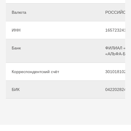
Валюта
РОССИЙСКИ
ИНН
16572324112
Банк
ФИЛИАЛ «Н
«АЛЬФА-БАН
Корреспондентский счёт
30101810200
БИК
042202824