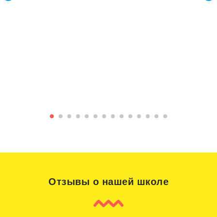
пространстве и координация движений
танцев, рок-н-рола, фанка, степа, техно.
позволяют исполнять несложные
ЗАПИСАТЬСЯ
танцевальные композиции.
ЗАПИСАТЬСЯ
ЗАПИСАТЬСЯ
Отзывы о нашей школе