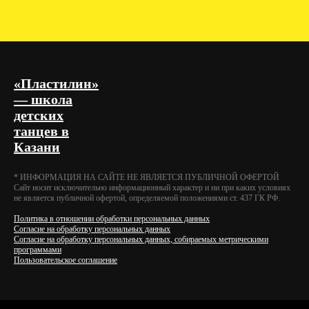
«Пластилин»
— школа
детских
танцев в
Казани
* ИНФОРМАЦИЯ НА САЙТЕ НЕ ЯВЛЯЕТСЯ ПУБЛИЧНОЙ ОФЕРТОЙ
Cайт носит исключительно информационный характер и ни при каких условиях
не является публичной офертой, определяемой положениями ст. 437 ГК РФ.
Политика в отношении обработки персональных данных
Согласие на обработку персональных данных
Согласие на обработку персональных данных, собираемых метрическими
программами
Пользовательское соглашение